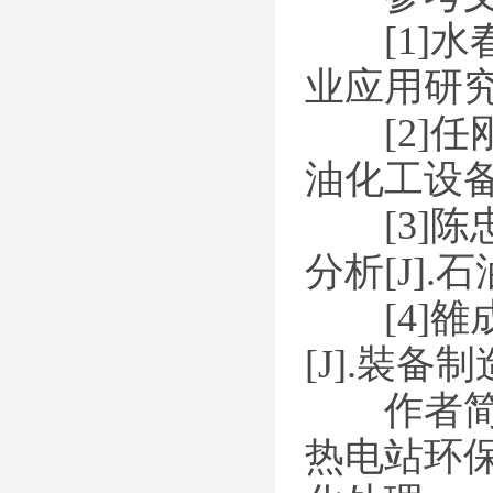
[1]水
业应用研究[
[2]任刚
油化工设备技
[3]陈
分析[J].
[4]雒成
[J].裝备制
作者简介：
热电站环