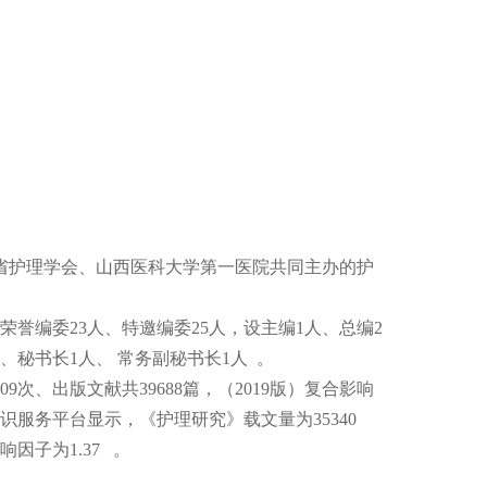
西省护理学会、山西医科大学第一医院共同主办的护
荣誉编委23人、特邀编委25人，设主编1人、总编2
、秘书长1人、 常务副秘书长1人 。
09次、出版文献共39688篇，（2019版）复合影响
数据知识服务平台显示，《护理研究》载文量为35340
响因子为1.37 。